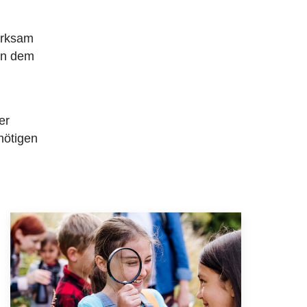
erksam
 in dem
er
nötigen