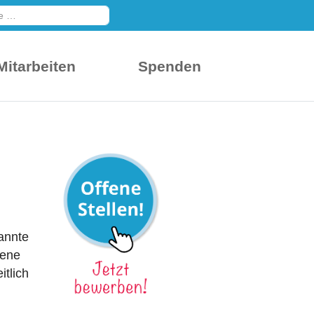
en
Mitarbeiten
Spenden
kannte
fene
tlich